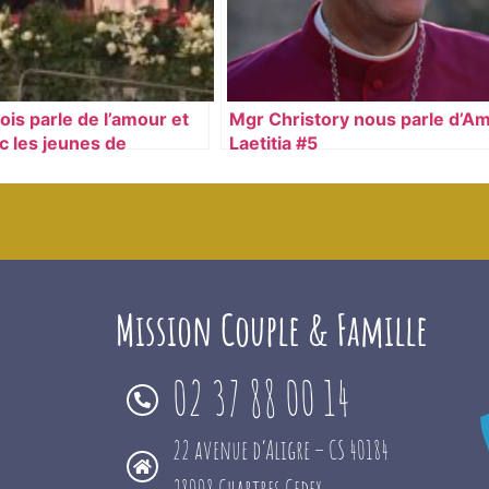
ois parle de l’amour et
Mgr Christory nous parle d’Am
c les jeunes de
Laetitia #5
Mission Couple & Famille
02 37 88 00 14
22 avenue d’Aligre – CS 40184
28008 Chartres Cedex