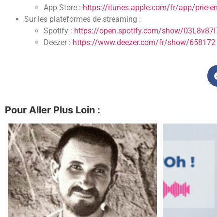
App Store :
https://itunes.apple.com/fr/app/prie
Sur les plateformes de streaming :
Spotify :
https://open.spotify.com/show/03L8v87
Deezer :
https://www.deezer.com/fr/show/658172
Pour Aller Plus Loin :