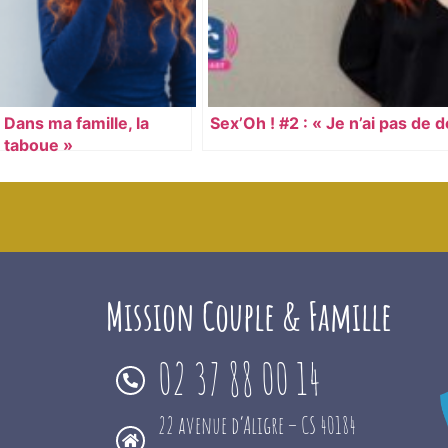
« Dans ma famille, la
Sex’Oh ! #2 : « Je n’ai pas de d
t taboue »
Mission Couple & Famille
02 37 88 00 14
22 avenue d’Aligre – CS 40184