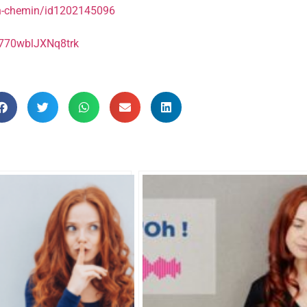
-en-chemin/id1202145096
I770wblJXNq8trk