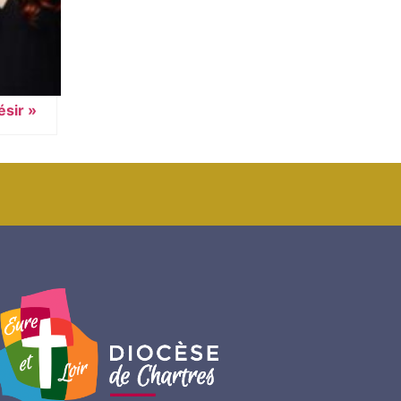
ésir »