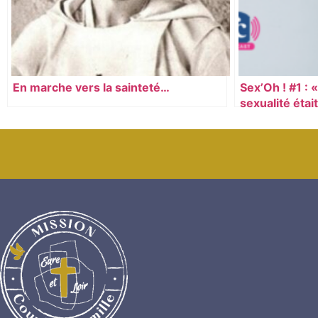
En marche vers la sainteté…
Sex’Oh ! #1 : 
sexualité étai