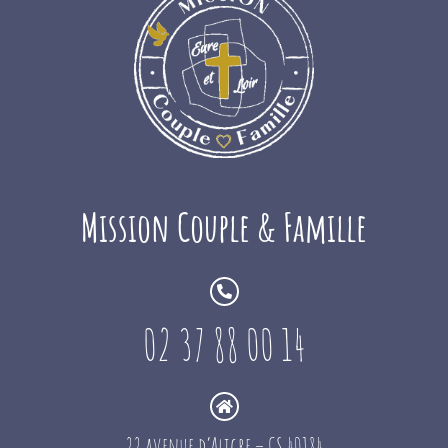
Mission Couple & Famille
02 37 88 00 14
22 avenue d’Aligre – CS 40184