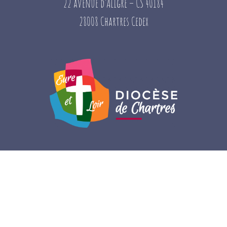
22 avenue d’Aligre – CS 40184
28008 Chartres Cedex