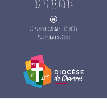
02 37 88 00 14
22 avenue d’Aligre – CS 40184
28008 Chartres Cedex