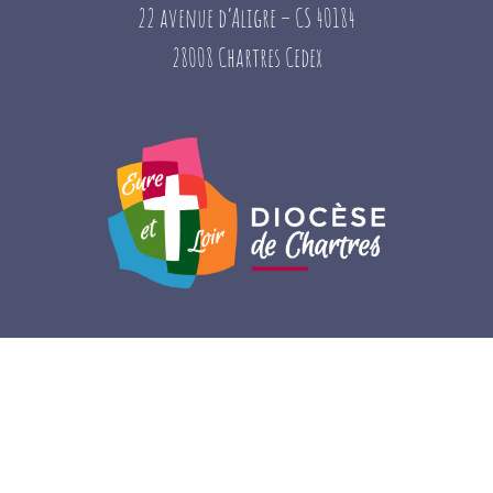
22 avenue d’Aligre – CS 40184
28008 Chartres Cedex