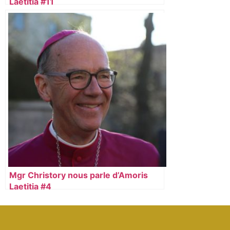
Laetitia #11
Mgr Christory nous parle d’Amoris
Laetitia #4