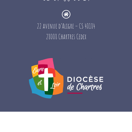
22 avenue d’Aligre – CS 40184
28008 Chartres Cedex