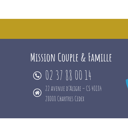
Mission Couple & Famille
02 37 88 00 14
22 avenue d’Aligre – CS 40184
28008 Chartres Cedex