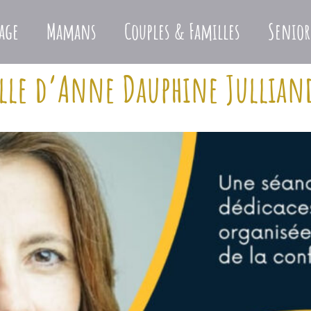
age
Mamans
Couples & Familles
Senior
lle d’Anne Dauphine Jullian